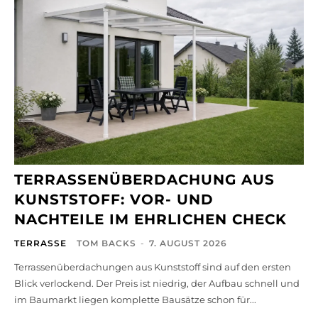
TERRASSENÜBERDACHUNG AUS
KUNSTSTOFF: VOR- UND
NACHTEILE IM EHRLICHEN CHECK
TERRASSE
TOM BACKS
-
7. AUGUST 2026
Terrassenüberdachungen aus Kunststoff sind auf den ersten
Blick verlockend. Der Preis ist niedrig, der Aufbau schnell und
im Baumarkt liegen komplette Bausätze schon für...