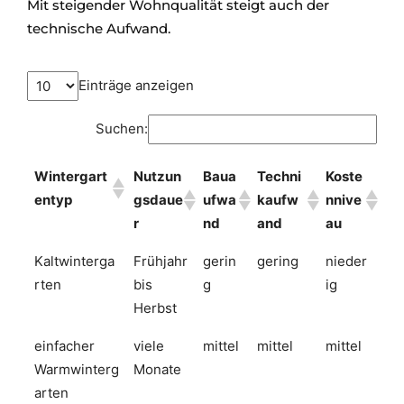
Mit steigender Wohnqualität steigt auch der
technische Aufwand.
Einträge anzeigen
Suchen:
Wintergart
Nutzun
Baua
Techni
Koste
entyp
gsdaue
ufwa
kaufw
nnive
r
nd
and
au
Kaltwinterga
Frühjahr
gerin
gering
nieder
rten
bis
g
ig
Herbst
einfacher
viele
mittel
mittel
mittel
Warmwinterg
Monate
arten