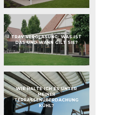
TRAV VERGLASUNG: WAS IST
DAS UND WANN GILT SIE?
WIE HALTE ICH ES UNTER
MEINER
TERRASSENÜBERDACHUNG
KÜHL?