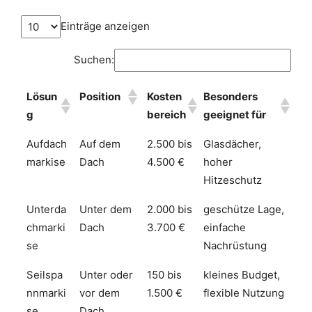
Einträge anzeigen
Suchen:
Lösun
Position
Kosten
Besonders
g
bereich
geeignet für
Aufdach
Auf dem
2.500 bis
Glasdächer,
markise
Dach
4.500 €
hoher
Hitzeschutz
Unterda
Unter dem
2.000 bis
geschütze Lage,
chmarki
Dach
3.700 €
einfache
se
Nachrüstung
Seilspa
Unter oder
150 bis
kleines Budget,
nnmarki
vor dem
1.500 €
flexible Nutzung
se
Dach