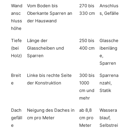
Wand
Vom Boden bis
270 bis
Anschlus
ansc
Oberkante Sparren an
330 cm
s, Gefälle
hluss
der Hauswand
höhe
Tiefe
Länge der
250 bis
Glassche
(bei
Glasscheiben und
400 cm
ibenläng
Holz)
Sparren
e,
Sparren
Breit
Linke bis rechte Seite
300 bis
Sparrena
e
der Konstruktion
1000
nzahl,
cm und
Statik
mehr
Dach
Neigung des Daches in
ab 8,8
Wassera
gefäll
cm pro Meter
cm pro
blauf,
e
Meter
Selbstrei