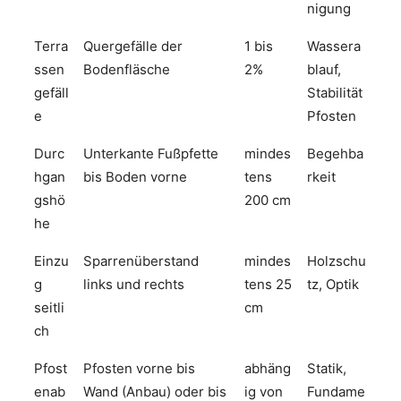
nigung
Terra
Quergefälle der
1 bis
Wassera
ssen
Bodenfläsche
2%
blauf,
gefäll
Stabilität
e
Pfosten
Durc
Unterkante Fußpfette
mindes
Begehba
hgan
bis Boden vorne
tens
rkeit
gshö
200 cm
he
Einzu
Sparrenüberstand
mindes
Holzschu
g
links und rechts
tens 25
tz, Optik
seitli
cm
ch
Pfost
Pfosten vorne bis
abhäng
Statik,
enab
Wand (Anbau) oder bis
ig von
Fundame