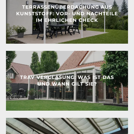
TERRASSENÜBERDACHUNG AUS
KUNSTSTOFF: VOR- UND NACHTEILE
IM EHRLICHEN CHECK
TRAV VERGLASUNG: WAS IST DAS
UND WANN GILT SIE?