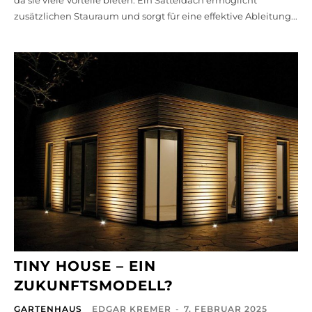
da sie viele Vorteile bieten. Ein Satteldach ermöglicht
zusätzlichen Stauraum und sorgt für eine effektive Ableitung...
TINY HOUSE – EIN
ZUKUNFTSMODELL?
GARTENHAUS
EDGAR KREMER
-
7. FEBRUAR 2025