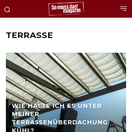
TERRASSE
WIE HALTE ICH ES UNTER
MEINER
TERRASSENÜBERDACHUNG
KÜHL?