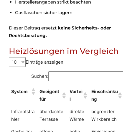
Herstellerangaben strikt beachten
Gasflaschen sicher lagern
Dieser Beitrag ersetzt
keine Sicherheits- oder
Rechtsberatung.
Heizlösungen im Vergleich
Einträge anzeigen
Suchen:
System
Geeigent
Vortei
Einschränku
für
l
ng
Infrarotstra
überdachte
direkte
begrenzter
hler
Terrasse
Wärme
Wirkbereich
Gasheizer
offene
hohe
Emissionen