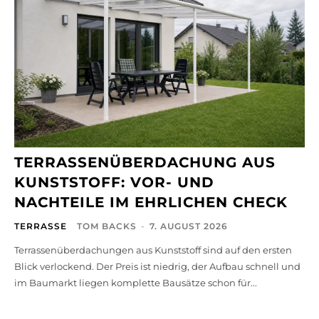
TERRASSENÜBERDACHUNG AUS
KUNSTSTOFF: VOR- UND
NACHTEILE IM EHRLICHEN CHECK
TERRASSE
TOM BACKS
-
7. AUGUST 2026
Terrassenüberdachungen aus Kunststoff sind auf den ersten
Blick verlockend. Der Preis ist niedrig, der Aufbau schnell und
im Baumarkt liegen komplette Bausätze schon für...