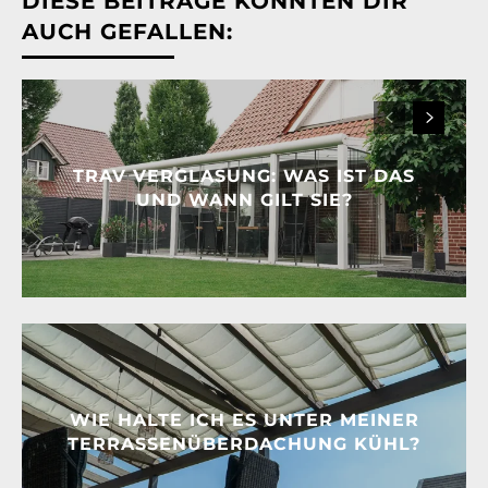
DIESE BEITRÄGE KÖNNTEN DIR
AUCH GEFALLEN:
TRAV VERGLASUNG: WAS IST DAS
UND WANN GILT SIE?
WIE HALTE ICH ES UNTER MEINER
TERRASSENÜBERDACHUNG KÜHL?