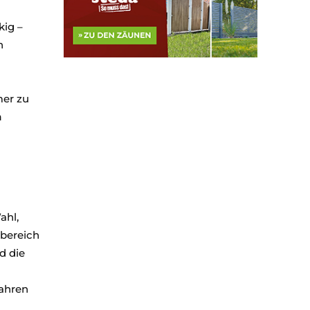
kig –
n
mer zu
n
ahl,
nbereich
d die
fahren