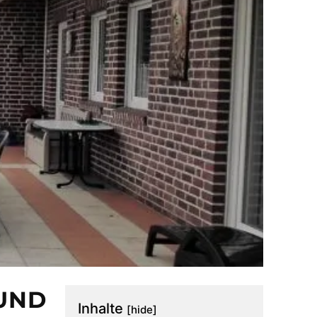
UND
Inhalte
[hide]