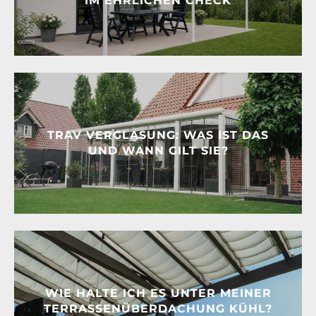
IM EHRLICHEN CHECK
TRAV VERGLASUNG: WAS IST DAS
UND WANN GILT SIE?
WIE HALTE ICH ES UNTER MEINER
TERRASSENÜBERDACHUNG KÜHL?