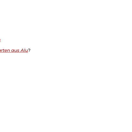
n
rten aus Alu
?