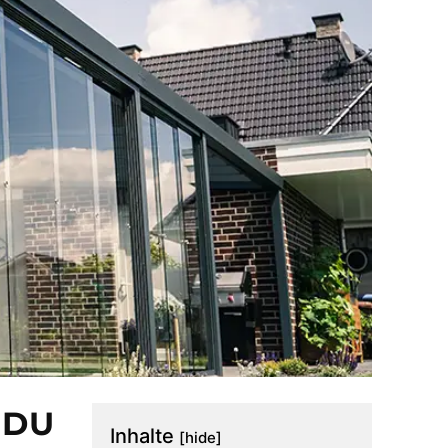
 DU
Inhalte
[hide]