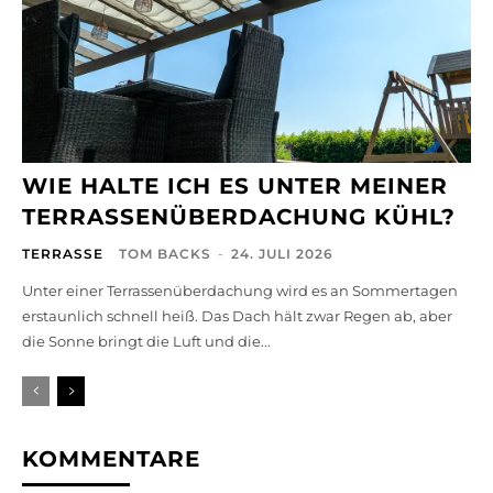
WIE HALTE ICH ES UNTER MEINER
TERRASSENÜBERDACHUNG KÜHL?
TERRASSE
TOM BACKS
-
24. JULI 2026
Unter einer Terrassenüberdachung wird es an Sommertagen
erstaunlich schnell heiß. Das Dach hält zwar Regen ab, aber
die Sonne bringt die Luft und die...
KOMMENTARE