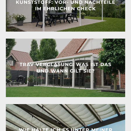
KUNSTSTOFF: VOR- UND NACHTEILE
IM EHRLICHEN CHECK
TRAV VERGLASUNG: WAS IST DAS
UND WANN GILT SIE?
WIE HALTE ICH ES UNTER MEINER