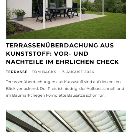
TERRASSENÜBERDACHUNG AUS
KUNSTSTOFF: VOR- UND
NACHTEILE IM EHRLICHEN CHECK
TERRASSE
TOM BACKS
-
7. AUGUST 2026
Terrassenüberdachungen aus Kunststoff sind auf den ersten
Blick verlockend. Der Preis ist niedrig, der Aufbau schnell und
im Baumarkt liegen komplette Bausätze schon für...