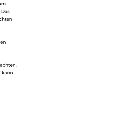
zum
. Das
chten
sen
 achten.
K
kann