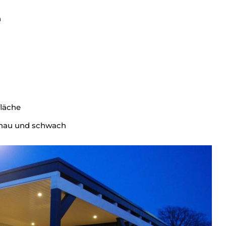
n
fläche
genau und schwach