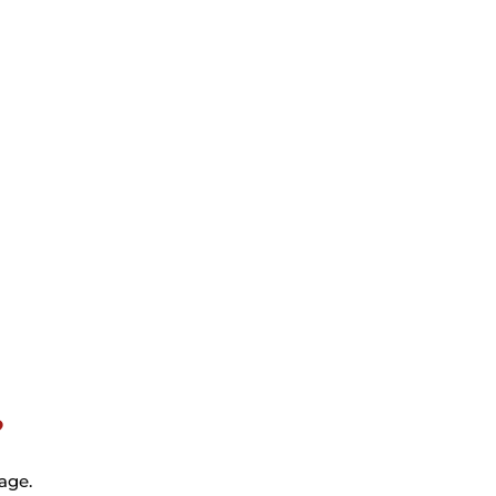
?
age.