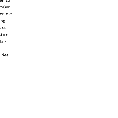
en
zu
roßer
en die
ung
t es
d im
lar-
a des