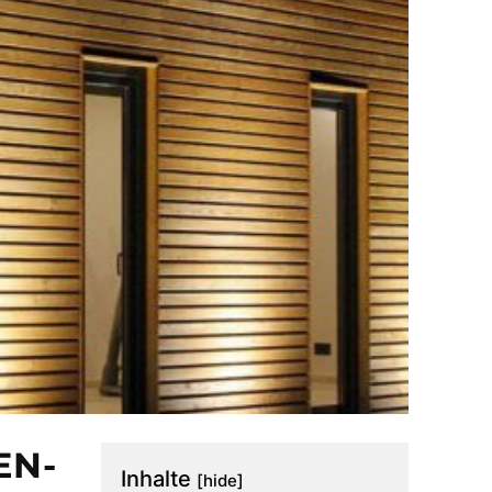
EN-
Inhalte
[hide]