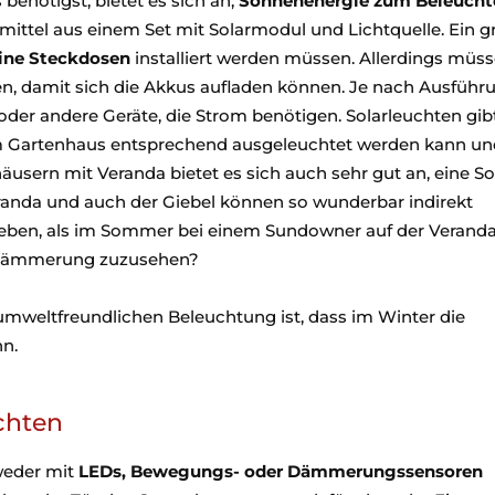
enötigst, bietet es sich an,
Sonnenenergie zum Beleucht
ittel aus einem Set mit Solarmodul und Lichtquelle. Ein g
ine Steckdosen
installiert werden müssen. Allerdings müss
n, damit sich die Akkus aufladen können. Je nach Ausführ
oder andere Geräte, die Strom benötigen. Solarleuchten gib
m Gartenhaus entsprechend ausgeleuchtet werden kann un
äusern mit Veranda bietet es sich auch sehr gut an, eine So
Veranda und auch der Giebel können so wunderbar indirekt
eben, als im Sommer bei einem Sundowner auf der Verand
n Dämmerung zuzusehen?
umweltfreundlichen Beleuchtung ist, dass im Winter die
n.
chten
weder mit
LEDs, Bewegungs- oder Dämmerungssensoren