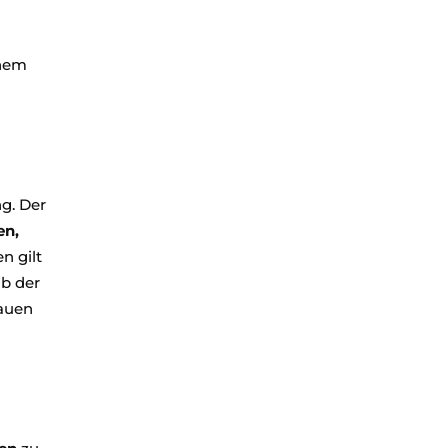
inem
g. Der
en,
n gilt
lb der
bauen