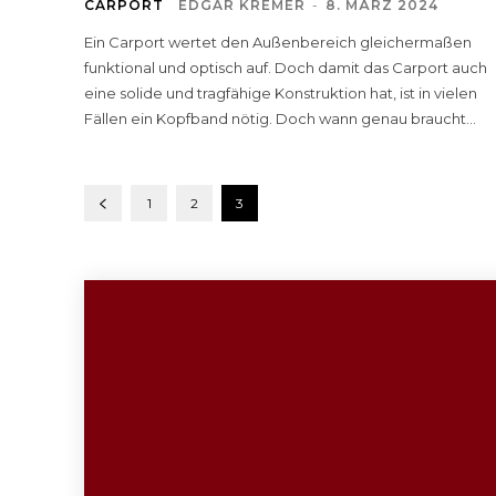
CARPORT
EDGAR KREMER
-
8. MÄRZ 2024
Ein Carport wertet den Außenbereich gleichermaßen
funktional und optisch auf. Doch damit das Carport auch
eine solide und tragfähige Konstruktion hat, ist in vielen
Fällen ein Kopfband nötig. Doch wann genau braucht...
1
2
3