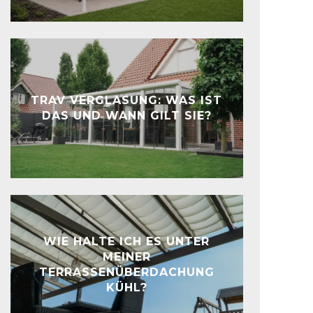
TRAV VERGLASUNG: WAS IST
DAS UND WANN GILT SIE?
WIE HALTE ICH ES UNTER
MEINER
TERRASSENÜBERDACHUNG
KÜHL?