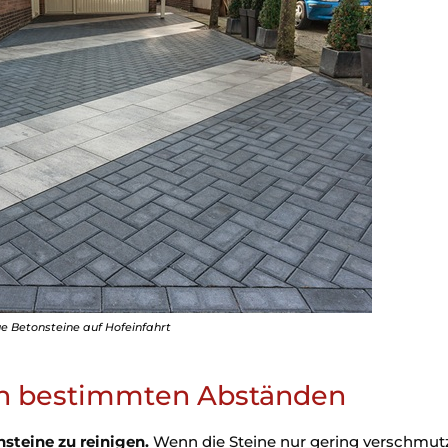
e Betonsteine auf Hofeinfahrt
n bestimmten Abständen
steine zu reinigen.
Wenn die Steine nur gering verschmutz