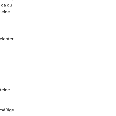
, da du
leine
eichter
steine
lmäßige