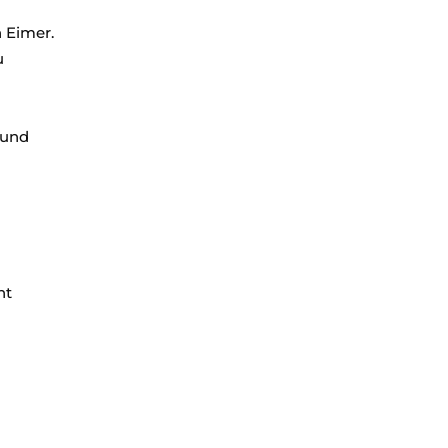
n Eimer.
u
 und
ht