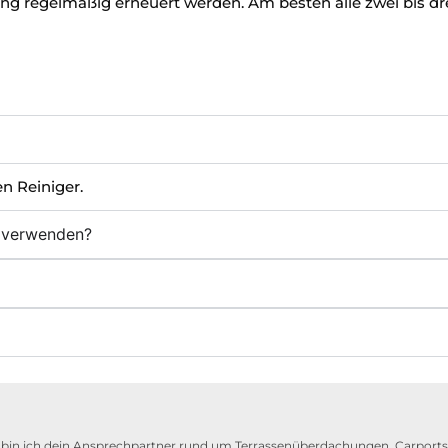
ng regelmäßig erneuert werden. Am besten alle zwei bis dr
n
n Reiniger.
r verwenden?
da bin ich dein Ansprechpartner rund um Terrassenüberdachungen, Carports