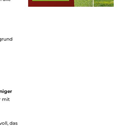
rgrund
niger
r mit
oll, das