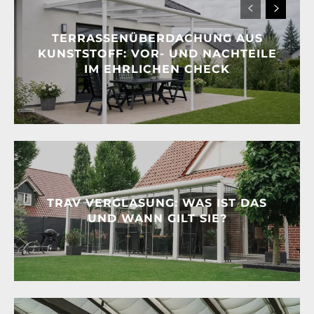
TERRASSENÜBERDACHUNG AUS
KUNSTSTOFF: VOR- UND NACHTEILE
IM EHRLICHEN CHECK
TRAV VERGLASUNG: WAS IST DAS
UND WANN GILT SIE?