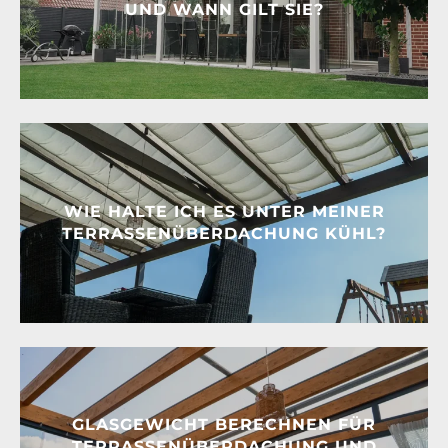
UND WANN GILT SIE?
WIE HALTE ICH ES UNTER MEINER
TERRASSENÜBERDACHUNG KÜHL?
GLASGEWICHT BERECHNEN FÜR
TERRASSENÜBERDACHUNG UND