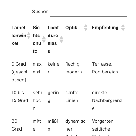
Suchen:
Lamel
Sic
Licht
Optik
Empfehlung
lenwin
hts
durc
kel
chu
hlas
tz
s
0 Grad
maxi
keine
flächig,
Terrasse,
(geschl
mal
r
modern
Poolbereich
ossen)
10 bis
sehr
gerin
sanfte
direkte
15 Grad
hoc
g
Linien
Nachbargrenz
h
e
30
mitt
mäßi
dynamisc
Vorgarten,
Grad
el
g
her
seitlicher